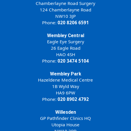
Chamberlayne Road Surgery
124 Chamberlayne Road
NW10 3JP
Phone:
020 8206 6591
Wembley Central
Eagle Eye Surgery
26 Eagle Road
HAO 4SH
Phone:
020 3474 5104
Wembley Park
Hazeldene Medical Centre
1B Wyld Way
HA9 6PW
Phone:
020 8902 4792
Willesden
GP Pathfinder Clinics HQ
Utopia House
NW10 2PB