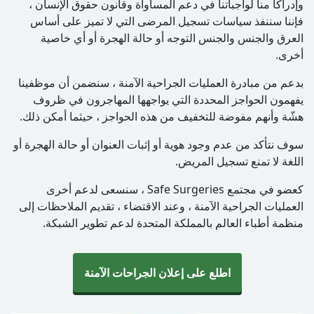
وإدراكًا منا لواجباتنا في دعم المساواة وقانون حقوق الإنسان ،
فإننا سننفذ
سياسات تسجيل المرضى التي لا تميز على أساس
العرق والجنس والجنس
التوجه أو حالة الهجرة أو أي خاصية
أخرى.
بدعم من مبادرة العمليات الجراحية الآمنة ، سنضمن أن موظفينا
يفهمون
الحواجز المحددة التي يواجهها المهاجرون في ظروف
هشّة وأنهم
مفوضة للتخفيف من هذه الحواجز ، حيثما أمكن ذلك.
سوف نتأكد من عدم وجود هوية أو إثبات العنوان أو حالة الهجرة أو
اللغة لا تمنع تسجيل المريض.
كعضو في مجتمع Safe Surgeries ، سنسعى لدعم
أخرى
العمليات الجراحية الآمنة ، وعند الاقتضاء ، تقديم الملاحظات إلى
منظمة أطباء العالم بالمملكة المتحدة
لدعم تطوير الشبكة.
اطلع على إعلان الجراحات الآمنة