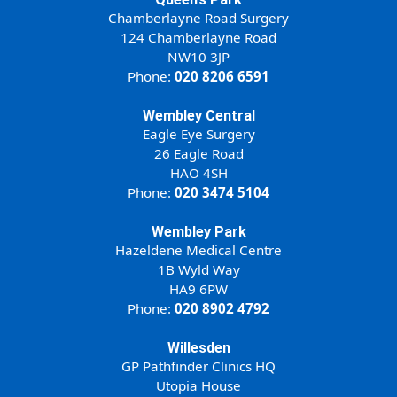
Chamberlayne Road Surgery
124 Chamberlayne Road
NW10 3JP
Phone:
020 8206 6591
Wembley Central
Eagle Eye Surgery
26 Eagle Road
HAO 4SH
Phone:
020 3474 5104
Wembley Park
Hazeldene Medical Centre
1B Wyld Way
HA9 6PW
Phone:
020 8902 4792
Willesden
GP Pathfinder Clinics HQ
Utopia House