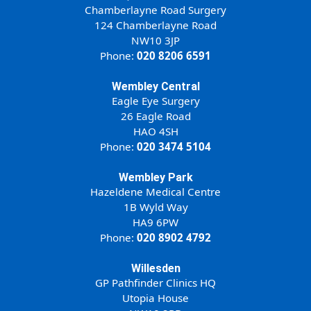
Chamberlayne Road Surgery
124 Chamberlayne Road
NW10 3JP
Phone:
020 8206 6591
Wembley Central
Eagle Eye Surgery
26 Eagle Road
HAO 4SH
Phone:
020 3474 5104
Wembley Park
Hazeldene Medical Centre
1B Wyld Way
HA9 6PW
Phone:
020 8902 4792
Willesden
GP Pathfinder Clinics HQ
Utopia House