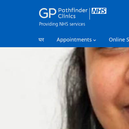
घर
Appointments
Online S