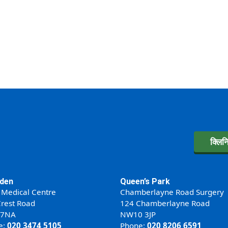
क्लिन
den
Queen’s Park
 Medical Centre
Chamberlayne Road Surgery
rest Road
124 Chamberlayne Road
 7NA
NW10 3JP
e:
020 3474 5105
Phone:
020 8206 6591