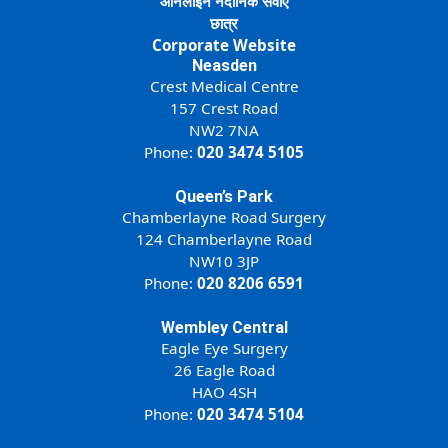
ऑनलाइन नैदानिक सेवाएं
छात्र
Corporate Website
Neasden
Crest Medical Centre
157 Crest Road
NW2 7NA
Phone:
020 3474 5105
Queen’s Park
Chamberlayne Road Surgery
124 Chamberlayne Road
NW10 3JP
Phone:
020 8206 6591
Wembley Central
Eagle Eye Surgery
26 Eagle Road
HAO 4SH
Phone:
020 3474 5104