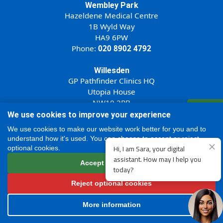
Wembley Park
Hazeldene Medical Centre
1B Wyld Way
HA9 6PW
Phone:
020 8902 4792
Willesden
GP Pathfinder Clinics HQ
Utopia House
NW10 2PB
रजिस्टर
Phone:
020 8902 8223
We use cookies to improve your experience
ऑनलाइन
We use cookies to make our website work better for you and to
understand how it's used. You can choose to accept or reject
optional cookies.
उपयोग की शर्तें
|
गोपनीयता और कुकी नीति
|
ट्रेडिंग शर्तें
Accept all cookies
© 2026. इस वेबसाइट की सामग्री का स्वामित्व हमारे और हमारे
लाइसेंसकर्ताओं के पास है। हमारी सहमति के बिना किसी भी सामग्री (छवियों
Reject optional cookies
सहित) की नकल न करें।
More information