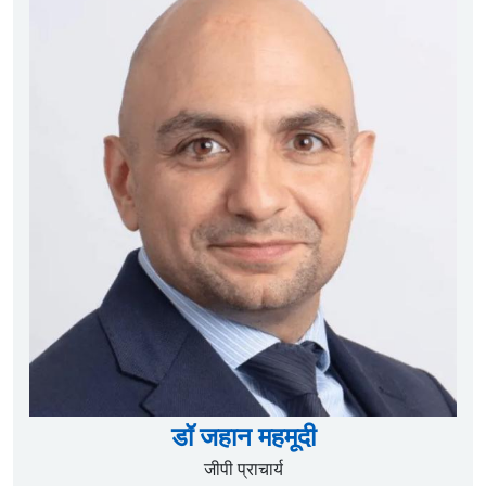
स्
ाग
े के
डॉ
अनुभ
डॉ जहान महमूदी
जीपी प्राचार्य