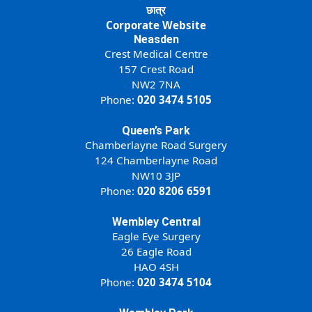
छात्र
Corporate Website
Neasden
Crest Medical Centre
157 Crest Road
NW2 7NA
Phone:
020 3474 5105
Queen’s Park
Chamberlayne Road Surgery
124 Chamberlayne Road
NW10 3JP
Phone:
020 8206 6591
Wembley Central
Eagle Eye Surgery
26 Eagle Road
HAO 4SH
Phone:
020 3474 5104