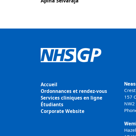
Apina Selvaraja
Neas
Accueil
Crest
Ordonnances et rendez-vous
157 C
Services cliniques en ligne
NW2
Étudiants
Phon
Corporate Website
Wemb
Haze