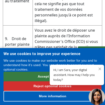
au traitement
cela ne signifie pas que tout
traitement de vos données
personnelles jusqu'à ce point est
illégal).
Vous avez le droit de déposer une
plainte auprès de l'Information
9. Droit de
Commissioner's Office (ICO) si vous
porter plainte
n'êtes pas satisfait de la manière
auprès des
Inscrivez-vous
dont nous avons traité vos données
We use cookies to improve your experience
autorités de
en ligne
personnelles ou si vous pensez que
protection
We use cookies to make our website work better for you and to
notre traitement de vos données
understand how it's used. You can choose to accept or reject
des données
personnelles n'est pas conforme à la
optional cookies.
loi sur la protection des données.
Accept all cookies
Reject optional cookies
9. Comment nous contacter
More information