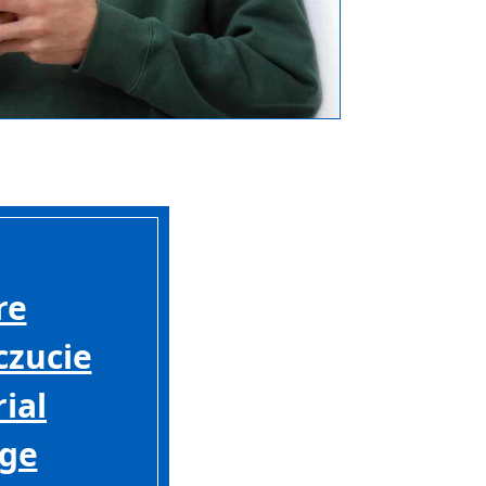
re
zucie
ial
ege