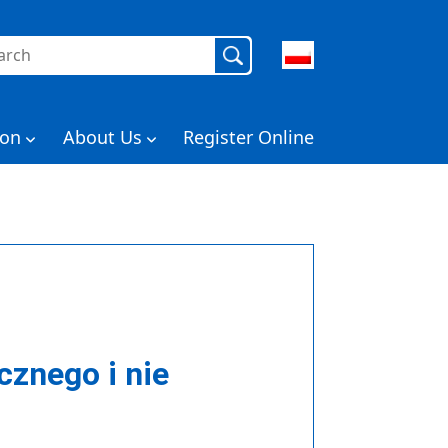
aj:
ion
About Us
Register Online
cznego i nie