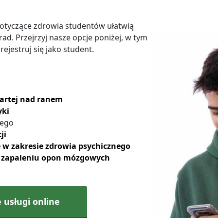
otyczące zdrowia studentów ułatwią
d. Przejrzyj nasze opcje poniżej, w tym
rejestruj się jako student.
wartej nad ranem
yki
nego
ji
 w zakresie zdrowia psychicznego
o zapaleniu opon mózgowych
 usługi online