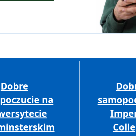
Dobre
Dob
poczucie na
samopoc
wersytecie
Imper
minsterskim
Coll