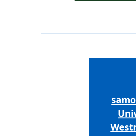
samo
Uni
West