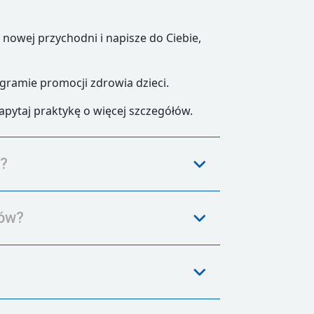
owej przychodni i napisze do Ciebie,
ogramie promocji zdrowia dzieci.
apytaj praktykę o więcej szczegółów.
o?
iów?