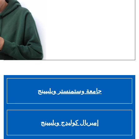
جامعة وستمنستر ويلبيينج
إمبريال كوليدج ويلبيينج