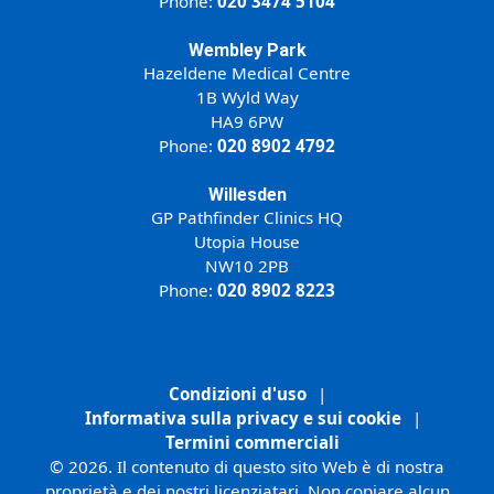
Phone:
020 3474 5104
Wembley Park
Hazeldene Medical Centre
1B Wyld Way
HA9 6PW
Phone:
020 8902 4792
Willesden
GP Pathfinder Clinics HQ
Utopia House
NW10 2PB
Phone:
020 8902 8223
Condizioni d'uso
|
Informativa sulla privacy e sui cookie
|
Termini commerciali
© 2026. Il contenuto di questo sito Web è di nostra
proprietà e dei nostri licenziatari. Non copiare alcun