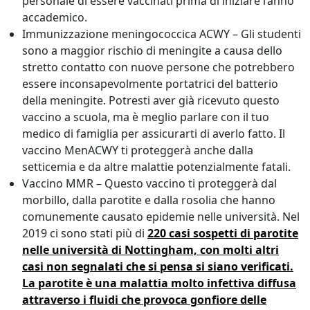
personale di essere vaccinati prima di iniziare l’anno
accademico.
Immunizzazione meningococcica ACWY – Gli studenti
sono a maggior rischio di meningite a causa dello
stretto contatto con nuove persone che potrebbero
essere inconsapevolmente portatrici del batterio
della meningite. Potresti aver già ricevuto questo
vaccino a scuola, ma è meglio parlare con il tuo
medico di famiglia per assicurarti di averlo fatto. Il
vaccino MenACWY ti proteggerà anche dalla
setticemia e da altre malattie potenzialmente fatali.
Vaccino MMR – Questo vaccino ti proteggerà dal
morbillo, dalla parotite e dalla rosolia che hanno
comunemente causato epidemie nelle università. Nel
2019 ci sono stati più di
220 casi sospetti di parotite
nelle università di Nottingham, con molti altri
casi non segnalati che si pensa si siano verificati.
La parotite è una malattia molto infettiva diffusa
attraverso i fluidi che provoca gonfiore delle