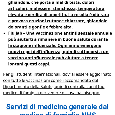
ghiandole, che porta a mal di testa, dolori
articolari, malessere, stanchezza, temperatura
elevata e perdita di appetito. La rosolia è più rara
e provoca eruzioni cutanee chiazzate, ghiandole
doloranti e gonfie e febbre alta.
Flu Jab – Una vaccinazione antinfluenzale annuale
può aiutarti a rimanere in buona salute durante
la stagione influenzale. Ogni anno emergono
nuovi ceppi dell’influenza, quindi sottoporsi a un
vaccino antinfluenzale può aiutare a tenere
lontani questi ceppi.
Per gli studenti internazionali, dovrai essere aggiornato
con tutte le vaccinazioni come raccomandato dal
Dipartimento della Salute, quindi controlla con il tuo
medico di famiglia per vedere di cosa hai bisogno.
Servizi di medicina generale dal