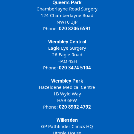
Queen’s Park
Chamberlayne Road Surgery
124 Chamberlayne Road
NW10 3JP
Phone:
020 8206 6591
Wembley Central
Eagle Eye Surgery
26 Eagle Road
HAO 4SH
Phone:
020 3474 5104
Wembley Park
Hazeldene Medical Centre
1B Wyld Way
HA9 6PW
Phone:
020 8902 4792
Willesden
GP Pathfinder Clinics HQ
Utopia House