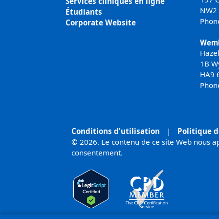
Services cliniques en ligne
NW2
Étudiants
Phon
Corporate Website
Wemb
Haze
1B W
HA9 
Phon
Conditions d'utilisation
|
Politique d
© 2026. Le contenu de ce site Web nous ap
consentement.