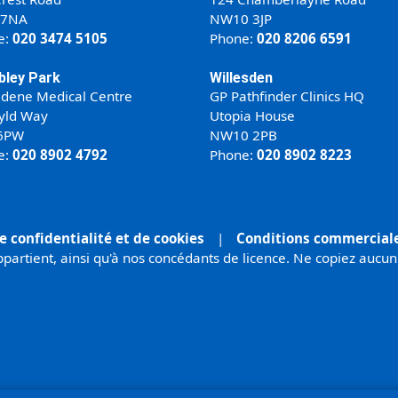
 7NA
NW10 3JP
e:
020 3474 5105
Phone:
020 8206 6591
ley Park
Willesden
ldene Medical Centre
GP Pathfinder Clinics HQ
yld Way
Utopia House
6PW
NW10 2PB
e:
020 8902 4792
Phone:
020 8902 8223
e confidentialité et de cookies
|
Conditions commercial
partient, ainsi qu'à nos concédants de licence. Ne copiez aucun