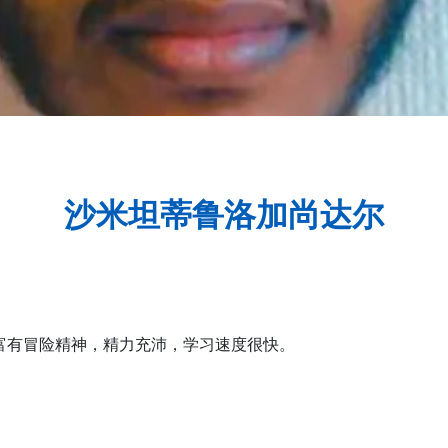
沙米坦蒂鲁洛加尚达尔
。 他富有冒险精神，精力充沛，学习速度很快。