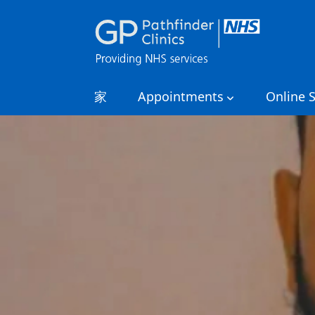
家
Appointments
Online S