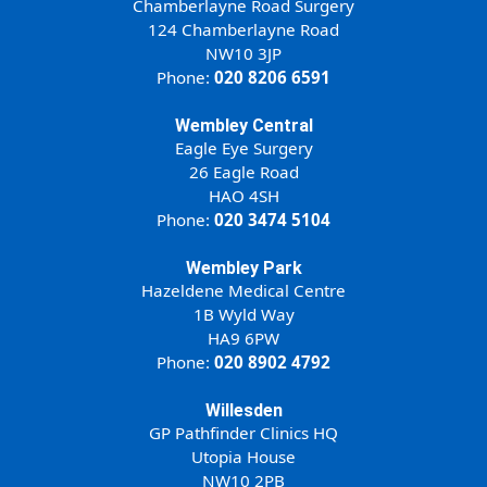
Chamberlayne Road Surgery
124 Chamberlayne Road
NW10 3JP
Phone:
020 8206 6591
Wembley Central
Eagle Eye Surgery
26 Eagle Road
HAO 4SH
Phone:
020 3474 5104
Wembley Park
Hazeldene Medical Centre
1B Wyld Way
HA9 6PW
Phone:
020 8902 4792
Willesden
GP Pathfinder Clinics HQ
Utopia House
NW10 2PB