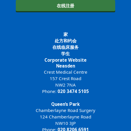
在线注册
家
处方和约会
在线临床服务
学生
Corporate Website
Neasden
Crest Medical Centre
157 Crest Road
NW2 7NA
Phone:
020 3474 5105
Queen’s Park
Chamberlayne Road Surgery
124 Chamberlayne Road
NW10 3JP
Phone:
020 8206 6591