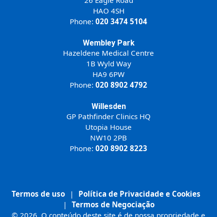
26 Eagle Road
HAO 4SH
Phone:
020 3474 5104
Wembley Park
Hazeldene Medical Centre
1B Wyld Way
HA9 6PW
Phone:
020 8902 4792
Willesden
GP Pathfinder Clinics HQ
Utopia House
NW10 2PB
Phone:
020 8902 8223
Termos de uso
|
Política de Privacidade e Cookies
|
Termos de Negociação
© 2026. O conteúdo deste site é de nossa propriedade e