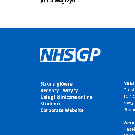
Julita Węgrzyn
Neas
Strona główna
Crest
Recepty i wizyty
157 C
Usługi kliniczne online
NW2
Studenci
Phon
Corporate Website
Wemb
Haze