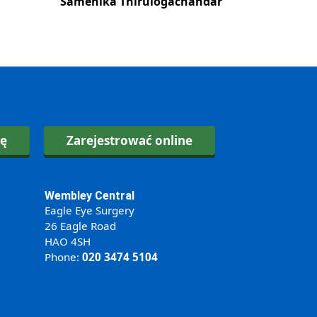
Samenika Thirulogachandar
kę
Zarejestrować online
Wembley Central
Eagle Eye Surgery
26 Eagle Road
HAO 4SH
Phone:
020 3474 5104