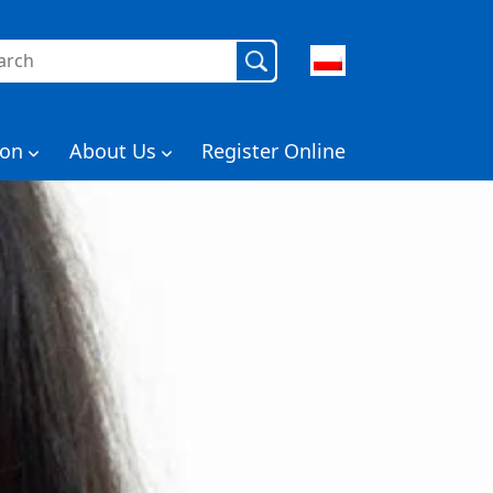
aj:
ion
About Us
Register Online