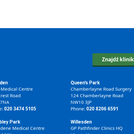
Znajdź klini
den
Queen’s Park
 Medical Centre
Chamberlayne Road Surgery
rest Road
124 Chamberlayne Road
 7NA
NW10 3JP
e:
020 3474 5105
Phone:
020 8206 6591
ley Park
Willesden
ldene Medical Centre
GP Pathfinder Clinics HQ