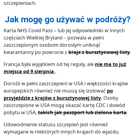
szczepieniach.
Jak mogę go używać w podróży?
Karta NHS Covid Pass – lub jej odpowiedniki w innych
częściach Wielkiej Brytanii – pozwala w pełni
zaszczepionym osobom dorosłym uniknąć
kwarantanny po powrocie z
kraje z bursztynowej listy
.
Francja była wyjątkiem od tej reguły, ale
nie ma to już
miejsca od 9 sierpnia
.
Dorośli w pełni zaszczepieni w USA i większości krajów
europejskich również nie muszą się izolować
po
przyjeździe z krajów z bursztynowej listy
. Osoby
zaszczepione w USA mogą okazać kartę CDC i dowód
pobytu w USA,
takich jak paszport lub zielona karta
.
Udowodnienie statusu szczepień jest również
wymagane w niektórych innych krajach do wjazdu.