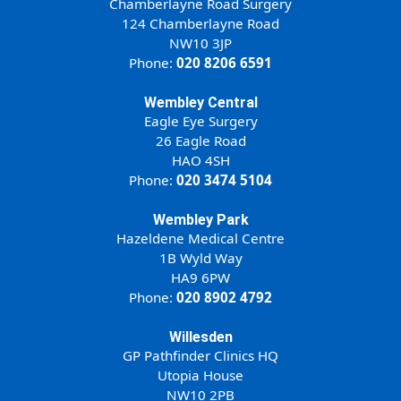
Chamberlayne Road Surgery
124 Chamberlayne Road
NW10 3JP
Phone:
020 8206 6591
Wembley Central
Eagle Eye Surgery
26 Eagle Road
HAO 4SH
Phone:
020 3474 5104
Wembley Park
Hazeldene Medical Centre
1B Wyld Way
HA9 6PW
Phone:
020 8902 4792
Willesden
GP Pathfinder Clinics HQ
Utopia House
NW10 2PB