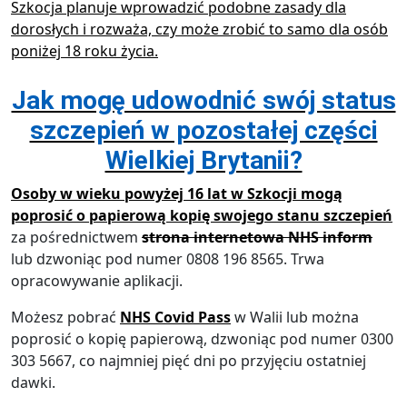
Szkocja planuje wprowadzić podobne zasady dla
dorosłych i rozważa, czy może zrobić to samo dla osób
poniżej 18 roku życia.
Jak mogę udowodnić swój status
szczepień w pozostałej części
Wielkiej Brytanii?
Osoby w wieku powyżej 16 lat w Szkocji mogą
poprosić o papierową kopię swojego
stanu szczepień
za pośrednictwem
strona internetowa NHS inform
lub dzwoniąc pod numer 0808 196 8565. Trwa
opracowywanie aplikacji.
Możesz pobrać
NHS Covid Pass
w Walii lub można
poprosić o kopię papierową, dzwoniąc pod numer 0300
303 5667, co najmniej pięć dni po przyjęciu ostatniej
dawki.