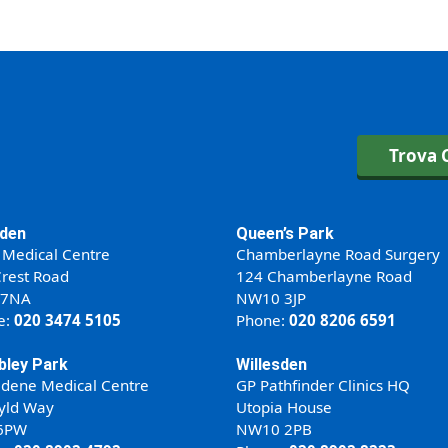
Trova C
den
Queen’s Park
 Medical Centre
Chamberlayne Road Surgery
rest Road
124 Chamberlayne Road
 7NA
NW10 3JP
e:
020 3474 5105
Phone:
020 8206 6591
ley Park
Willesden
ldene Medical Centre
GP Pathfinder Clinics HQ
yld Way
Utopia House
6PW
NW10 2PB