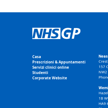
Neas
Casa
Crest
Prescrizioni & Appuntamenti
157 C
Servizi clinici online
NW2
Studenti
Phon
Corporate Website
Wemb
Haze
1B W
HA9 