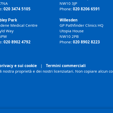
 7NA
NW10 3JP
e:
020 3474 5105
Phone:
020 8206 6591
ley Park
Willesden
ldene Medical Centre
GP Pathfinder Clinics HQ
yld Way
Utopia House
6PW
NW10 2PB
e:
020 8902 4792
Phone:
020 8902 8223
privacy e sui cookie
|
Termini commerciali
i nostra proprietà e dei nostri licenziatari. Non copiare alcun c