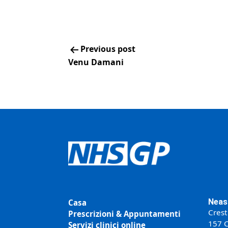
Previous post
Venu Damani
Neas
Casa
Crest
Prescrizioni & Appuntamenti
157 C
Servizi clinici online