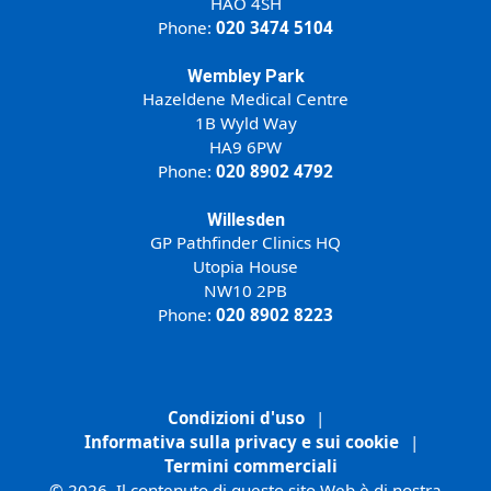
HAO 4SH
Phone:
020 3474 5104
Wembley Park
Hazeldene Medical Centre
1B Wyld Way
HA9 6PW
Phone:
020 8902 4792
Willesden
GP Pathfinder Clinics HQ
Utopia House
NW10 2PB
Phone:
020 8902 8223
Condizioni d'uso
|
Informativa sulla privacy e sui cookie
|
Termini commerciali
© 2026. Il contenuto di questo sito Web è di nostra